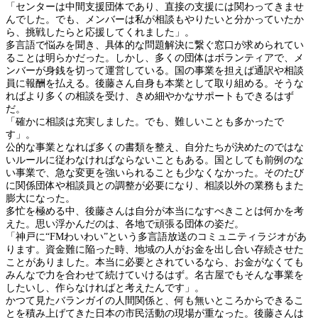
「センターは中間支援団体であり、直接の支援には関わってきませ
んでした。でも、メンバーは私が相談もやりたいと分かっていたか
ら、挑戦したらと応援してくれました」。
多言語で悩みを聞き、具体的な問題解決に繋ぐ窓口が求められてい
ることは明らかだった。しかし、多くの団体はボランティアで、メ
ンバーが身銭を切って運営している。国の事業を担えば通訳や相談
員に報酬を払える。後藤さん自身も本業として取り組める。そうな
ればより多くの相談を受け、きめ細やかなサポートもできるはず
だ。
「確かに相談は充実しました。でも、難しいことも多かったで
す」。
公的な事業となれば多くの書類を整え、自分たちが決めたのではな
いルールに従わなければならないこともある。国としても前例のな
い事業で、急な変更を強いられることも少なくなかった。そのたび
に関係団体や相談員との調整が必要になり、相談以外の業務もまた
膨大になった。
多忙を極める中、後藤さんは自分が本当になすべきことは何かを考
えた。思い浮かんだのは、各地で頑張る団体の姿だ。
「神戸に“FMわいわい”という多言語放送のコミュニティラジオがあ
ります。資金難に陥った時、地域の人がお金を出し合い存続させた
ことがありました。本当に必要とされているなら、お金がなくても
みんなで力を合わせて続けていけるはず。名古屋でもそんな事業を
したいし、作らなければと考えたんです」。
かつて見たバランガイの人間関係と、何も無いところからできるこ
とを積み上げてきた日本の市民活動の現場が重なった。後藤さんは