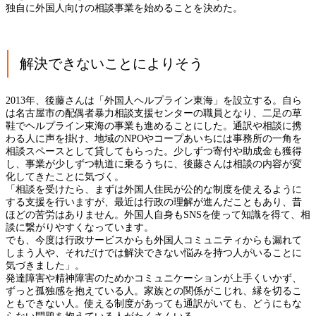
独自に外国人向けの相談事業を始めることを決めた。
解決できないことによりそう
2013年、後藤さんは「外国人ヘルプライン東海」を設立する。自ら
は名古屋市の配偶者暴力相談支援センターの職員となり、二足の草
鞋でヘルプライン東海の事業も進めることにした。通訳や相談に携
わる人に声を掛け、地域のNPOやコープあいちには事務所の一角を
相談スペースとして貸してもらった。少しずつ寄付や助成金も獲得
し、事業が少しずつ軌道に乗るうちに、後藤さんは相談の内容が変
化してきたことに気づく。
「相談を受けたら、まずは外国人住民が公的な制度を使えるように
する支援を行いますが、最近は行政の理解が進んだこともあり、昔
ほどの苦労はありません。外国人自身もSNSを使って知識を得て、相
談に繋がりやすくなっています。
でも、今度は行政サービスからも外国人コミュニティからも漏れて
しまう人や、それだけでは解決できない悩みを持つ人がいることに
気づきました」。
発達障害や精神障害のためかコミュニケーションが上手くいかず、
ずっと孤独感を抱えている人。家族との関係がこじれ、縁を切るこ
ともできない人。使える制度があっても通訳がいても、どうにもな