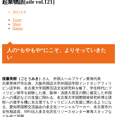
起業物語[aile vol.121]
2023.6.8
Tweet
Share
Hatena
人の“もやもや”にこそ、よりそっていきた
い
後藤美樹（ごとうみき）
さん 外国人ヘルプライン東海代表
兵庫県神戸市出身。大阪外国語大学外国語学部インドネシアフィリ
ピン語学科、名古屋大学国際言語文化研究科を修了。学生時代にフ
ィリピン留学を経験した後、阪神・淡路大震災の際に被災した外国
人への通訳などの支援に関わる。名古屋大学国際開発研究科博士課
程への進学を機に名古屋でもフィリピン人の支援に携わるようにな
る。愛知県国際交流協会の多文化ソーシャルワーカー、名古屋市の
女性相談員、NPO法人多文化共生リソースセンター東海スタッフな
どを経て現職。