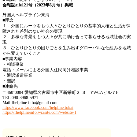
会報誌aile121号（2023年6月号）掲載
外国人ヘルプライン東海
■理念
１．外国にルーツをもつ人々ひとりひとりの基本的人権と生活が保
障された差別のない社会の実現
２．多様な背景をもつ人々が共に助け合って暮らせる地域社会の実
現
３．ひとりひとりの困りごとを生み出すグローバルな仕組みを地域
から変えていくこと
■事業内容
・相談事業
電話・メールによる外国人住民向け相談事業
・通訳派遣事業
・翻訳
■連絡先
〒460⁻0004 愛知県名古屋市中区新栄町２-３ YWCAビル７F
TEL 090-3968-5971
Mail:fhelpline.info@gmail.com
https://www.facebook.com/helpline.tokai
https://fhelplineinfo.wixsite.com/website-1