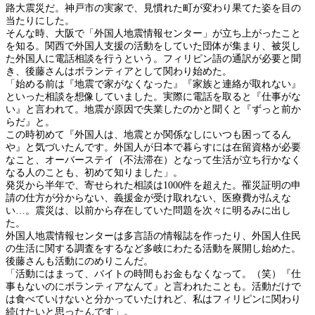
路大震災だ。神戸市の実家で、見慣れた町が変わり果てた姿を目の
当たりにした。
そんな時、大阪で「外国人地震情報センター」が立ち上がったこと
を知る。関西で外国人支援の活動をしていた団体が集まり、被災し
た外国人に電話相談を行うという。フィリピン語の通訳が必要と聞
き、後藤さんはボランティアとして関わり始めた。
「始める前は『地震で家がなくなった』『家族と連絡が取れない』
といった相談を想像していました。実際に電話を取ると『仕事がな
い』と言われて。地震が原因で失業したのかと聞くと『ずっと前か
らだ』と。
この時初めて『外国人は、地震とか関係なしにいつも困ってるん
や』と気づいたんです。外国人が日本で暮らすには在留資格が必要
なこと、オーバーステイ（不法滞在）となって生活が立ち行かなく
なる人のことも、初めて知りました」。
発災から半年で、寄せられた相談は1000件を超えた。罹災証明の申
請の仕方が分からない、義援金が受け取れない、医療費が払えな
い…。震災は、以前から存在していた問題を次々に明るみに出し
た。
外国人地震情報センターは多言語の情報誌を作ったり、外国人住民
の生活に関する調査をするなど多岐にわたる活動を展開し始めた。
後藤さんも活動にのめりこんだ。
「活動にはまって、バイトの時間もお金もなくなって。（笑）『仕
事もないのにボランティアなんて』と言われたことも。活動だけで
は食べていけないと分かっていたけれど、私はフィリピンに関わり
続けたいと思ったんです」。