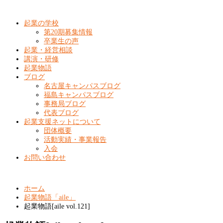
起業の学校
第20期募集情報
卒業生の声
起業・経営相談
講演・研修
起業物語
ブログ
名古屋キャンパスブログ
福島キャンパスブログ
事務局ブログ
代表ブログ
起業支援ネットについて
団体概要
活動実績・事業報告
入会
お問い合わせ
ホーム
起業物語「aile」
起業物語[aile vol.121]