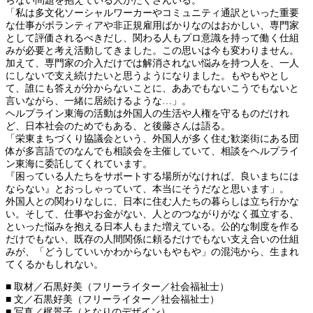
らない問題を抱えている人がたくさんいる。
「私は多文化ソーシャルワーカーやコミュニティ通訳といった重要
な仕事がボランティアや非正規雇用ばかりなのはおかしい、専門家
として評価されるべきだし、関わる人もプロ意識を持って働く仕組
みが必要と考え活動してきました。この思いは今も変わりません。
加えて、専門家の介入だけでは解消されない悩みを持つ人を、一人
にしないで支え続けたいと思うようになりました。もやもやとし
て、誰にも答えが分からないことに、ああでもないこうでもないと
言いながら、一緒に居続けるような…」。
ヘルプライン東海の活動は外国人の生活や人権を守るものだけれ
ど、日本社会のためでもある、と後藤さんは語る。
「栄東まちづくり協議会という、外国人が多く住む歓楽街にある団
体が多言語でのなんでも相談会を主催していて、相談をヘルプライ
ン東海に委託してくれています。
『困っている人たちをサポートする場所がなければ、良いまちには
ならない』とおっしゃっていて、本当にそうだなと思います」。
外国人との関わりなしに、日本に住む人たちの暮らしは立ち行かな
い。そして、仕事やお金がない、人とのつながりがなく孤立する、
といった悩みを抱える日本人もまた増えている。公的な制度を作る
だけでもない、既存の人間関係に頼るだけでもない支え合いの仕組
みが、「どうしていいかわからないもやもや」の混沌から、生まれ
てくるかもしれない。
■ 取材／石黒好美（フリーライター／社会福祉士）
■ 文／石黒好美（フリーライター／社会福祉士）
■ 写真／梶景子（となりのデザイン）