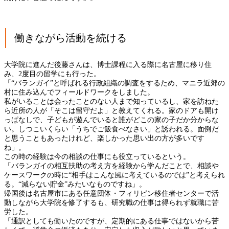
働きながら活動を続ける
大学院に進んだ後藤さんは、博士課程に入る際に名古屋に移り住
み、2度目の留学にも行った。
「“バランガイ”と呼ばれる行政組織の調査をするため、マニラ近郊の
村に住み込んでフィールドワークをしました。
私がいることは会ったことのない人まで知っているし、家を訪ねた
ら近所の人が「そこは留守だよ」と教えてくれる。家のドアも開け
っぱなしで、子どもが遊んでいると誰がどこの家の子だか分からな
い。しつこいくらい「うちでご飯食べなさい」と誘われる。面倒だ
と思うこともあったけれど、楽しかった思い出の方が多いです
ね」。
この時の経験は今の相談の仕事にも役立っているという。
「バランガイの相互扶助の考え方を経験から学んだことで、相談や
ケースワークの時に“相手はこんな風に考えているのでは”と考えられ
る。“減らない貯金”みたいなものですね」。
帰国後は名古屋市にある任意団体・フィリピン移住者センターで活
動しながら大学院を修了するも、研究職の仕事は得られず就職に苦
労した。
「通訳としても働いたのですが、定期的にある仕事ではないから苦