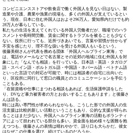
コンビニエンスストアや飲食店で働く外国人を見ない日はない。製
造業や介護、農業や漁業の現場も、多くの外国人が支えているとい
う。現在、日本に住む外国人はおよそ296万人。愛知県内だけでも約
28万人が暮らしている。
私たちの生活を支えてくれている外国人労働者だが、職場でのハラ
スメントや長時間労働、賃金に関するトラブルを被ることも少なく
ない。役所に行っても、近所づきあいでも、言葉や習慣が分からず
不安を感じたり、理不尽な扱いを受ける外国人もいるという。
後藤美樹さんが代表を務める団体「外国人ヘルプライン東海」で
は、電話やメールなどで名古屋とその近郊の地域に住む外国人を対
象にした「なんでも相談」を行っている。日本語・英語・タガログ
語・スペイン語・ポルトガル語・中国語・ネパール語・ベトナム語
といった言語での対応が可能で、時には相談者の自宅に出向いた
り、区役所に同行して窓口の職員とのコミュニケーションを手伝う
こともある。
「在留資格や仕事にまつわる相談もあれば、生活保護申請をした
り、DVなど暴力被害者の方とお会いすることもあります」と後藤さ
んは語る。
時には高い専門性が求められながらも、こうした形での外国人の生
活支援は比較的新しい活動ということもあり、公的な支援が得られ
ることはまだ少ない。外国人ヘルプライン東海の活動もボランティ
アによって担われている部分も多い。資金面を始め様々な困難を抱
えつつも、後藤さんの表情は晴れやかで、語り口も大らかだ。彼女
はなぜこの仕事を選び、続けているのだろうか。