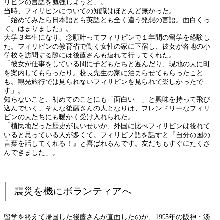
リピンの言語を勉強しようと」。
当時、フィリピンについての知識はほとんど無かった。
「始めてみたら日本語とも英語とも全く違う発想の言語。面白くっ
て、はまりました」。
大学３年生になり、念願叶ってフィリピンで１年間の留学を経験し
た。フィリピンの教育省で働く女性の家に下宿し、彼女が各地の小
学校を訪問する際には後藤さんも連れて行ってくれた。
「彼女が仕事をしている間に子どもたちと遊んだり、現地の人に町
を案内してもらったり。校長先生の家に泊まらせてもらったこと
も。観光旅行では見られないフィリピンを見られて楽しかったで
す」。
知らないこと、初めてのことにも「面白い！」と興味を持って飛び
込んでいく。そんな後藤さんの人となりは、フレンドリーなフィリ
ピンの人たちにも暖かく受け入れられた。
「植民地だった歴史が長いせいか、外国に比べフィリピンは後れて
いると思っている人が多くて。フィリピノ語を話すと『自分の国の
言葉を話してくれる！』と喜ばれるんです。友だちもすぐにたくさ
んできました」。
震災を機にボランティアへ
留学を終えて帰国した後藤さんが直面したのが、1995年の阪神・淡