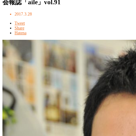
会報誌「aile」vol.91
2017.3.28
Tweet
Share
Hatena