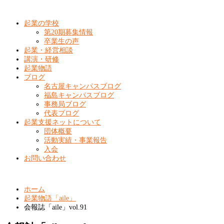
起業の学校
第20期募集情報
卒業生の声
起業・経営相談
講演・研修
起業物語
ブログ
名古屋キャンパスブログ
福島キャンパスブログ
事務局ブログ
代表ブログ
起業支援ネットについて
団体概要
活動実績・事業報告
入会
お問い合わせ
ホーム
起業物語「aile」
会報誌「aile」vol.91