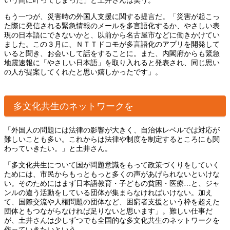
いう間に叶ってしまった」と土井さんは笑う。
もう一つが、災害時の外国人支援に関する提言だ。「災害が起こっ
た際に発信される緊急情報のメールを多言語化するか、やさしい表
現の日本語にできないかと、以前から名古屋市などに働きかけてい
ました。この３月に、ＮＴＴドコモが多言語化のアプリを開発して
いると聞き、お会いして話をすることに。また、内閣府からも緊急
地震速報に「やさしい日本語」を取り入れると発表され、同じ思い
の人が提案してくれたと思い嬉しかったです」。
多文化共生のネットワークを
「外国人の問題には法律の影響が大きく、自治体レベルでは対応が
難しいことも多い。これからは法律や制度を制定するところにも関
わっていきたい。」と土井さん。
「多文化共生について国が問題意識をもって政策づくりをしていく
ためには、市民からもっともっと多くの声があげられないといけな
い。そのためにはまず日本語教育・子どもの貧困・医療…と、ジャ
ンルの違う活動をしている団体が集まらなければいけない。加え
て、国際交流や人権問題の団体など、困窮者支援という枠を超えた
団体ともつながらなければ足りないと思います」。難しい仕事だ
が、土井さんは少しずつでも全国的な多文化共生のネットワークを
作っていきたいという。