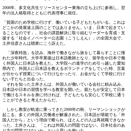
2008年、多文化共生リソースセンター東海の立ち上げに参画し、翌
年の法人格取得とともに代表理事に就任。
「貧困のため学校に行けず、働いている子どもたちがいる。これは
どこかの発展途上国のことではありません。いま、日本で起きてい
ることなのです」。社会の課題解決に取り組むリーダーを育成・支
援する「社会イノベーター公志園（こうしえん）」の全国大会で、
土井佳彦さんは聴衆にこう訴えた。
「深夜特急」を読み、海外で働きながら旅をして暮らすことに憧
れた少年時代。大学卒業後は日本語教師となり、留学生や日本で働
く外国人に日本語を教えた。大学院への進学のため引っ越した愛知
県内で、外国人に日本語を教えるボランティアをしていた時、言葉
が分からず授業について行けなかったり、お金がなくて学校に行け
ない子たちと出会った。
それを知った土井さんは、外国人が働いている会社に頼み込み、
日本語や日本の習慣を学べる教室を開いた。親たちが安定して日本
で働けるスキルを身に付ければ、子どもたちも安心して学校に通う
ことができると考えたからだ。
しかし教室が軌道に乗ってきた2008年の秋、リーマンショックが
起こる。多くの外国人労働者が解雇された。日本語が堪能でも「外
国人だから」という理由で断られ、ほとんどの人は再就職できなか
った。土井さんは、「これは外国人の問題ではない。日本社会のあ
り方の問題ではないか」という思いを抱いた。