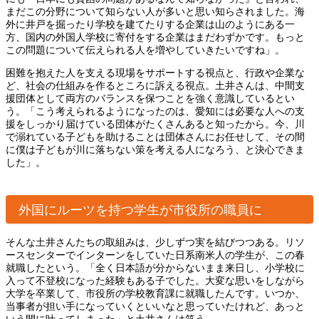
まだこの分野について知らない人が多いと思い知らされました。海
外に井戸を掘ったり学校を建てたりする企業は山のようにある一
方、国内の外国人学校に寄付をする企業はまだわずかです。もっと
この問題について伝えられる人を増やしていきたいですね」。
困難を抱えた人を支える現場をサポートする視点と、行政や企業な
ど、社会の仕組みを作るところに訴える視点。土井さんは、中間支
援団体として両方のバランスを保つことを強く意識しているとい
う。「こう考えられるようになったのは、愛知には必要な人への支
援をしっかり届けている団体がたくさんあると知ったから。今、川
で溺れている子どもを助けることは団体さんにお任せして、その間
に僕は子どもが川に落ちない策を考える人になろう、と決心できま
した」。
外国にルーツを持つ学生が市役所の職員に
そんな土井さんたちの取組みは、少しずつ実を結びつつある。リソ
ースセンターでインターンをしていた日系南米人の学生が、この春
就職したという。「全く日本語が分からないまま来日し、小学校に
入って不登校になった経験もある子でした。大変な思いをしながら
大学を卒業して、市役所の学校教育課に就職したんです。いつか、
当事者が担い手になっていくといいなと思っていたけれど、あっと