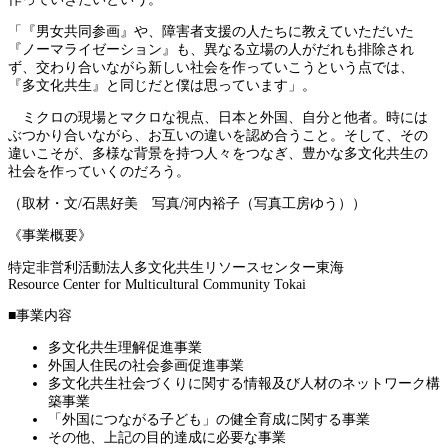
「『男女共同参画』や、障害者支援の人たちに教えていただいた
『ノーマライゼーション』も、異なる立場の人がだれも排除され
ず、交わり合いながら新しい社会を作っていこうという点では、
『多文化共生』と同じだと僕は思っています」。
ミクロの現場とマクロな視点、日本と外国、自分と他者。時には
ぶつかり合いながら、お互いの違いを認め合うこと。そして、その
違いこそが、多様な背景を持つ人々をつなぎ、豊かな多文化共生の
社会を作っていくのだろう。
（取材・文/石黒好美 写真/河内裕子（写真工房ゆう））
《事業概要》
特定非営利活動法人多文化共生リソースセンター東海
Resource Center for Multicultural Community Tokai
■事業内容
多文化共生理解促進事業
外国人住民の社会参画促進事業
多文化共生社会づくりに関する情報及び人材のネットワーク構
築事業
「外国につながる子ども」の健全育成に関する事業
その他、上記の目的達成に必要な事業