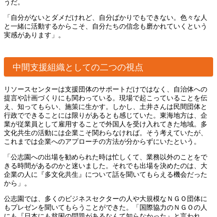
うだ。
「自分がないとダメだけれど、自分ばかりでもできない。色々な人
と一緒に活動するからこそ、自分たちの信念も磨かれていくという
実感があります」。
中間支援組織としての二つの視点
リソースセンターは支援団体のサポートだけではなく、自治体への
提言や計画づくりにも関わっている。現場で起こっていることを伝
え、知ってもらい、施策に生かす。しかし、土井さんは民間団体と
行政でできることには限りがあるとも感じていた。東海地方は、企
業が従業員として雇用することで外国人を受け入れてきた地域。多
文化共生の活動には企業こそ関わらなければ。そう考えていたが、
これまでは企業へのアプローチの方法が分からずにいたという。
「公志園への出場を勧められた時は忙しくて、業務以外のことをで
きる時間があるのかと迷いました。それでも出場を決めたのは、大
企業の人に『多文化共生』について話を聞いてもらえる機会だった
から」。
公志園では、多くのビジネスセクターの人や大規模なＮＧＯ団体に
もプレゼンを聞いてもらうことができた。「国際協力のＮＧＯの人
にも『日本にも貧困の問題があるなんて知らなかった』と言われ、