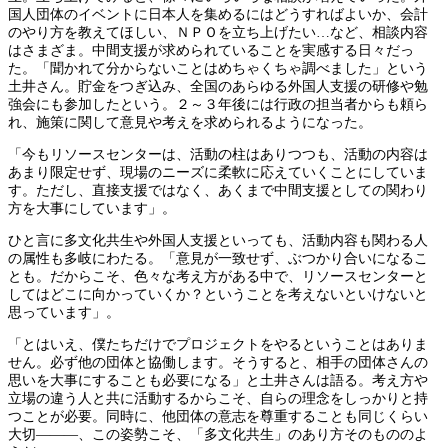
国人団体のイベントに日本人を集めるにはどうすればよいか、会計
のやり方を教えてほしい、ＮＰＯを立ち上げたい…など、相談内容
はさまざま。中間支援が求められていることを実感する日々だっ
た。「聞かれて分からないことはめちゃくちゃ調べました」という
土井さん。貯金をつぎ込み、全国のあらゆる外国人支援の研修や勉
強会にも参加したという。２～３年後には行政の担当者からも頼ら
れ、施策に関して意見や考えを求められるようになった。
「今もリソースセンターは、活動の柱はありつつも、活動の内容は
あまり限定せず、現場のニーズに柔軟に応えていくことにしていま
す。ただし、直接支援ではなく、あくまで中間支援としての関わり
方を大事にしています」。
ひと言に多文化共生や外国人支援といっても、活動内容も関わる人
の属性も多岐にわたる。「意見が一致せず、ぶつかり合いになるこ
とも。だからこそ、色々な考え方がある中で、リソースセンターと
してはどこに向かっていくか？ということを考えないといけないと
思っています」。
「とはいえ、僕たちだけでプロジェクトをやるということはありま
せん。必ず他の団体と協働します。そうすると、相手の団体さんの
思いを大事にすることも必要になる」と土井さんは語る。考え方や
立場の違う人と共に活動するからこそ、自らの理念をしっかりと持
つことが必要。同時に、他団体の意志を尊重することも同じくらい
大切―――、この姿勢こそ、「多文化共生」のあり方そのもののよ