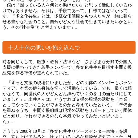
「僕は『困っている人を何とか助けたい』と思って活動しているわ
けではありません。それは、手段であって、目標ではないからで
す。『多文化共生』とは、多様な価値観をもつ人たちが一緒に暮ら
せる豊かな社会のこと。自分がどんな社会で生きていきたいかとい
う、その“社会像”だと考えています」。
十人十色の思いを抱え込んで
時を同じくして、医療・教育・法律など、さまざまな分野で外国人
支援に携わってきた若手メンバーで、多文化共生を目指す中間支援
組織を作る準備が進められていた。
「ずっと支援の現場にいましたが、どの団体のメンバーもボラン
ティア。本業の傍ら身銭を切って活動をしている。でも、長くは続
かなくて、同世代の人がどんどん辞めていくのを目の当たりにして
いました」。土井さんは、どうすれば支援の現場の活動を「本業」
としてやっていくことができるのかと考えていたという。「準備会
を重ねるうち、中間支援組織は現場の活動をサポートしていく団体
だと知り、それができるのなら本気でやってみたいと思いまし
た」。
こうして2008年10月に「多文化共生リソースセンター東海」を設
立。立ち上げてみると、徐々にいろいろな相談が増えていった。外