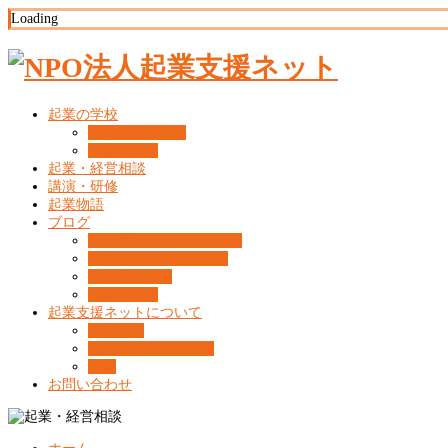
Loading
起業の学校
第20期募集情報
卒業生の声
起業・経営相談
講演・研修
起業物語
ブログ
名古屋キャンパスブログ
福島キャンパスブログ
事務局ブログ
代表ブログ
起業支援ネットについて
団体概要
活動実績・事業報告
入会
お問い合わせ