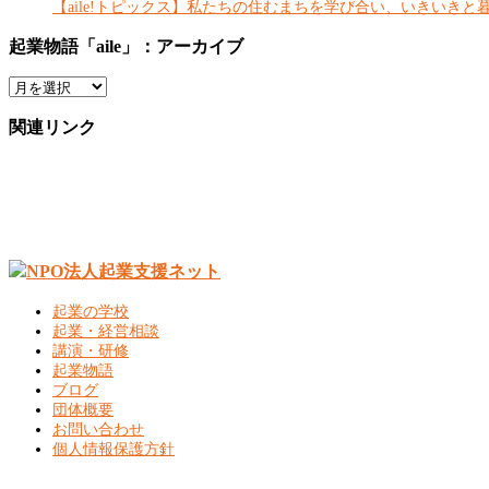
【aile!トピックス】私たちの住むまちを学び合い、いきいきと
起業物語「aile」：アーカイブ
起
業
物
関連リンク
語
「aile」：
ア
ー
カ
イ
ブ
起業の学校
起業・経営相談
講演・研修
起業物語
ブログ
団体概要
お問い合わせ
個人情報保護方針