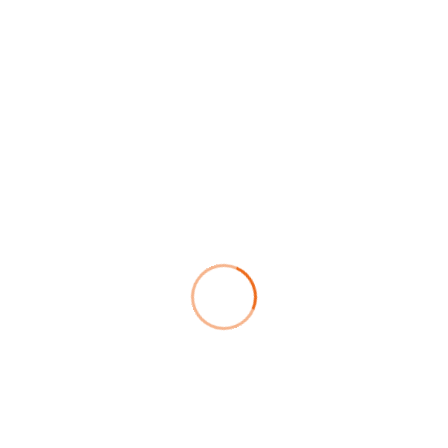
特定非営利活動法人 起業支援ネット
〒453-0041 名古屋市中村区本陣通5丁目6-1 地域資源長屋なかむら2階
TEL：052-486-4101 ／ FAX：052-486-4103
受付時間：9:00〜17:00
休日：日曜日・祝日